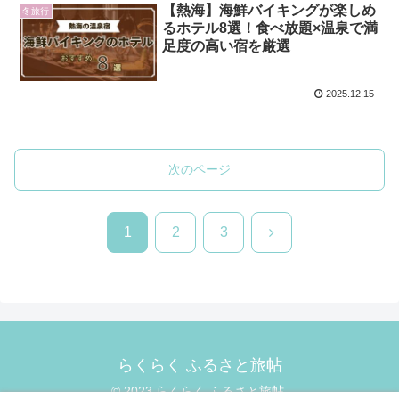
【熱海】海鮮バイキングが楽しめ
冬旅行
るホテル8選！食べ放題×温泉で満
足度の高い宿を厳選
2025.12.15
次のページ
次
1
2
3
へ
らくらく ふるさと旅帖
© 2023 らくらく ふるさと旅帖.