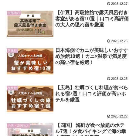
2025.12.27
【伊豆】高級旅館で露天風呂付き
中部地方
客室がある宿10選｜口コミ高評価
の大人の隠れ宿を厳選
2025.12.26
日本海側でカニが美味しいおすす
冬旅行
め旅館10選！カニ×温泉で満足度
の高い宿を厳選！
2025.12.25
【広島】牡蠣づくし料理が食べら
冬旅行
れる宿7選！口コミ評価が高いホ
テルを厳選
2025.12.22
【四国】 海鮮が食べ放題のホテ
中国・四国地方
ル7選！夕食バイキングで海の幸