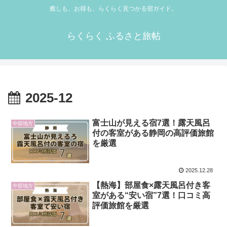
癒しも、お得も、らくらく見つかる宿ガイド。
らくらく ふるさと旅帖
2025-12
富士山が見える宿7選！露天風呂
中部地方
付の客室がある静岡の高評価旅館
を厳選
2025.12.28
【熱海】部屋食×露天風呂付き客
中部地方
室がある“安い宿”7選！口コミ高
評価旅館を厳選