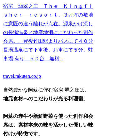
宿房 翡翠之庄 Ｔｈｅ Ｋｉｎｇｆｉ
ｓｈｅｒ ｒｅｓｏｒｔ、３万坪の敷地
に意匠の違う離れが点在。源泉かけ流し
の長湯温泉と地産地消にこだわった創作
会席。、豊後竹田駅よりバスにて４０分
長湯温泉にて下車後、お車にて５分、駐
車場:有り ５０台 無料...
travel.rakuten.co.jp
自然豊かな阿蘇に佇む宿房 翠之庄は、
地元食材へのこだわりが光る料理宿
。
阿蘇の赤牛や新鮮野菜を使った創作和会
席は、素材本来の味を活かした優しい味
付けが特徴で
す。