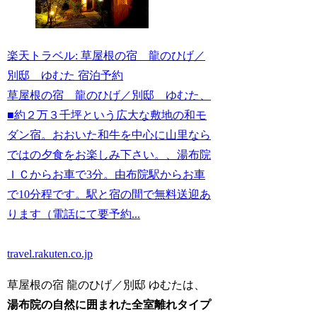
楽天トラベル: 草屋根の宿 龍のひげ／
別邸 ゆむた 宿泊予約
草屋根の宿 龍のひげ／別邸 ゆむた、
■約２万３千坪という広大な敷地の和モ
ダン宿。おおいた和牛を中心に山里なら
ではの夕食をお楽しみ下さい。、湯布院
ＩＣからお車で3分。由布院駅からお車
で10分程です。駅と宿の間で無料送迎あ
ります（電話にて要予約...
travel.rakuten.co.jp
草屋根の宿 龍のひげ／別邸 ゆむたは、
湯布院の自然に囲まれた全室離れタイプ