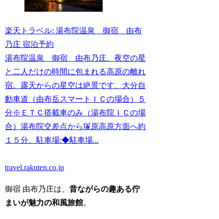
楽天トラベル: 湯布院温泉 御宿 由布
乃庄 宿泊予約
湯布院温泉 御宿 由布乃庄、夜空の星
と二人だけの時間に包まれる高原の離れ
宿。露天からの星空は絶景です、大分自
動車道（由布岳スマートＩＣの場合）５
分※ＥＴＣ搭載車のみ（湯布院ＩＣの場
合）湯布院交差点から塚原高原方面へ約
１５分、駐車場:◆駐車場...
travel.rakuten.co.jp
御宿 由布乃庄は、
昔ながらの趣ある佇
まいが魅力の和風旅館
。