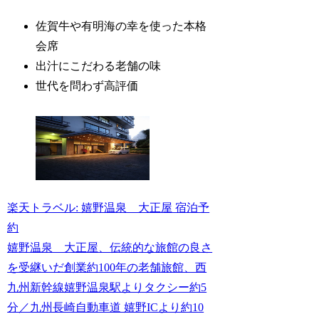
佐賀牛や有明海の幸を使った本格
会席
出汁にこだわる老舗の味
世代を問わず高評価
楽天トラベル: 嬉野温泉 大正屋 宿泊予
約
嬉野温泉 大正屋、伝統的な旅館の良さ
を受継いだ創業約100年の老舗旅館、西
九州新幹線嬉野温泉駅よりタクシー約5
分／九州長崎自動車道 嬉野ICより約10