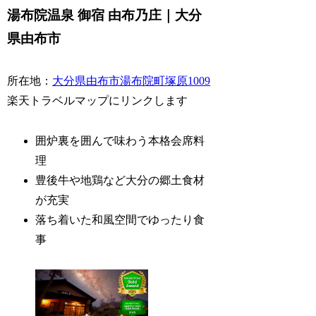
湯布院温泉 御宿 由布乃庄｜大分
県由布市
所在地：
大分県由布市湯布院町塚原1009
楽天トラベルマップにリンクします
囲炉裏を囲んで味わう本格会席料
理
豊後牛や地鶏など大分の郷土食材
が充実
落ち着いた和風空間でゆったり食
事