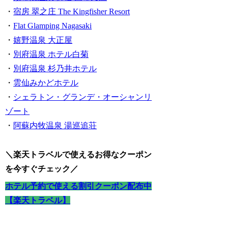
・
宿房 翠之庄 The Kingfisher Resort
・
Flat Glamping Nagasaki
・
嬉野温泉 大正屋
・
別府温泉 ホテル白菊
・
別府温泉 杉乃井ホテル
・
雲仙みかどホテル
・
シェラトン・グランデ・オーシャンリ
ゾート
・
阿蘇内牧温泉 湯巡追荘
＼楽天トラベルで使えるお得なクーポン
を今すぐチェック／
ホテル予約で使える割引クーポン配布中
【楽天トラベル】