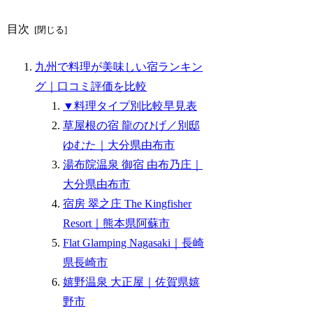
目次
九州で料理が美味しい宿ランキン
グ｜口コミ評価を比較
▼料理タイプ別比較早見表
草屋根の宿 龍のひげ／別邸
ゆむた｜大分県由布市
湯布院温泉 御宿 由布乃庄｜
大分県由布市
宿房 翠之庄 The Kingfisher
Resort｜熊本県阿蘇市
Flat Glamping Nagasaki｜長崎
県長崎市
嬉野温泉 大正屋｜佐賀県嬉
野市