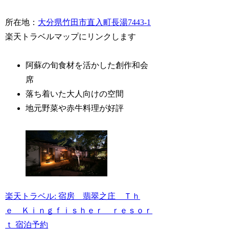
所在地：
大分県竹田市直入町長湯7443-1
楽天トラベルマップにリンクします
阿蘇の旬食材を活かした創作和会
席
落ち着いた大人向けの空間
地元野菜や赤牛料理が好評
楽天トラベル: 宿房 翡翠之庄 Ｔｈ
ｅ Ｋｉｎｇｆｉｓｈｅｒ ｒｅｓｏｒ
ｔ 宿泊予約