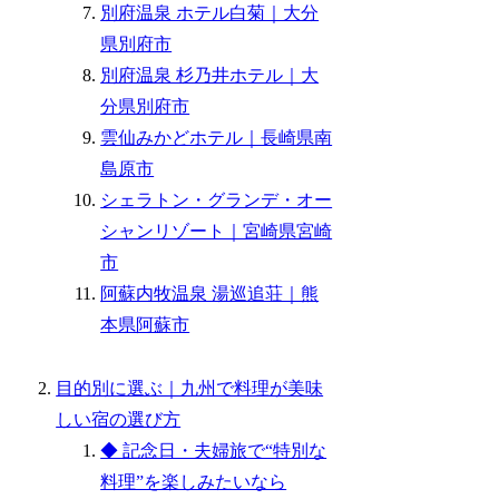
別府温泉 ホテル白菊｜大分
県別府市
別府温泉 杉乃井ホテル｜大
分県別府市
雲仙みかどホテル｜長崎県南
島原市
シェラトン・グランデ・オー
シャンリゾート｜宮崎県宮崎
市
阿蘇内牧温泉 湯巡追荘｜熊
本県阿蘇市
目的別に選ぶ｜九州で料理が美味
しい宿の選び方
◆ 記念日・夫婦旅で“特別な
料理”を楽しみたいなら