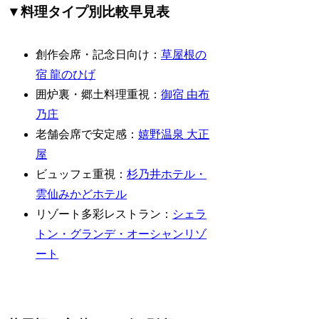
▼料理タイプ別比較早見表
創作会席・記念日向け：
草屋根の
宿 龍のひげ
囲炉裏・郷土料理重視：
御宿 由布
乃庄
老舗会席で安定感：
嬉野温泉 大正
屋
ビュッフェ重視：
杉乃井ホテル・
雲仙みかどホテル
リゾート多彩レストラン：
シェラ
トン・グランデ・オーシャンリゾ
ート