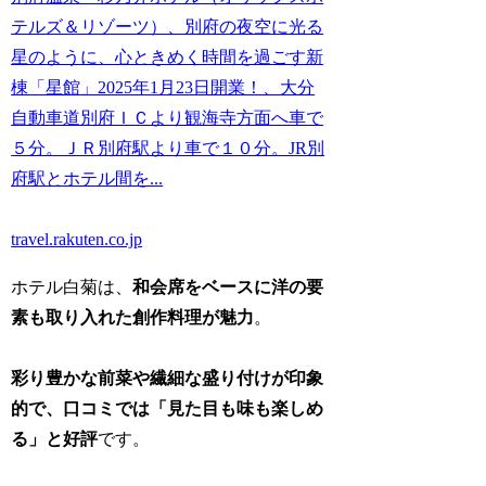
テルズ＆リゾーツ）、別府の夜空に光る
星のように、心ときめく時間を過ごす新
棟「星館」2025年1月23日開業！、大分
自動車道別府ＩＣより観海寺方面へ車で
５分。ＪＲ別府駅より車で１０分。JR別
府駅とホテル間を...
travel.rakuten.co.jp
ホテル白菊は、
和会席をベースに洋の要
素も取り入れた創作料理が魅力
。
彩り豊かな前菜や繊細な盛り付けが印象
的で、口コミでは「見た目も味も楽しめ
る」と好評
です。