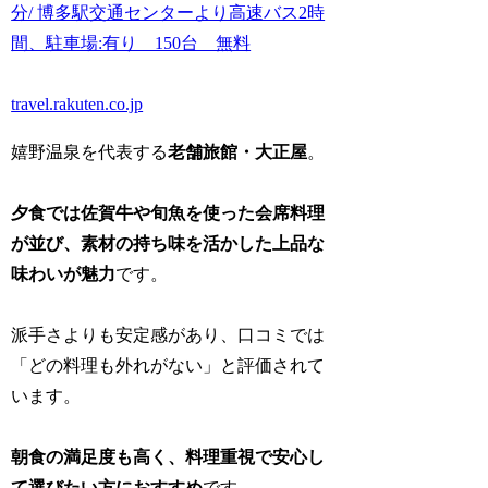
分/ 博多駅交通センターより高速バス2時
間、駐車場:有り 150台 無料
travel.rakuten.co.jp
嬉野温泉を代表する
老舗旅館・大正屋
。
夕食では佐賀牛や旬魚を使った会席料理
が並び、素材の持ち味を活かした上品な
味わいが魅力
です。
派手さよりも安定感があり、口コミでは
「どの料理も外れがない」と評価されて
います。
朝食の満足度も高く、料理重視で安心し
て選びたい方におすすめ
です。