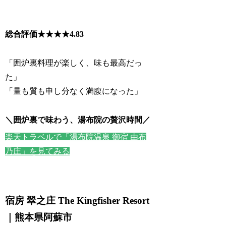
総合評価★★★★
4.83
「囲炉裏料理が楽しく、味も最高だっ
た」
「量も質も申し分なく満腹になった」
＼囲炉裏で味わう、湯布院の贅沢時間／
楽天トラベルで「湯布院温泉 御宿 由布
乃庄」を見てみる
宿房 翠之庄 The Kingfisher Resort
｜熊本県阿蘇市