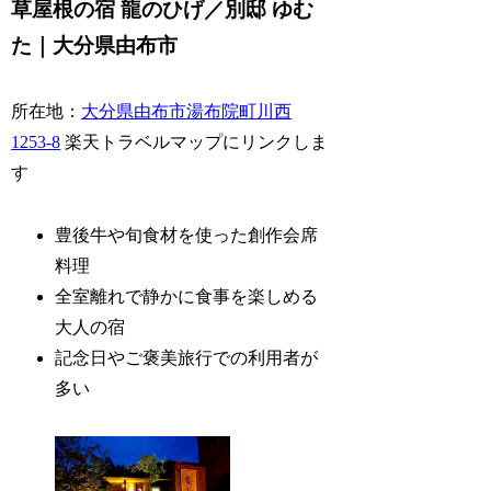
草屋根の宿 龍のひげ／別邸 ゆむ
た｜大分県由布市
所在地：
大分県由布市湯布院町川西
1253-8
楽天トラベルマップにリンクしま
す
豊後牛や旬食材を使った創作会席
料理
全室離れで静かに食事を楽しめる
大人の宿
記念日やご褒美旅行での利用者が
多い