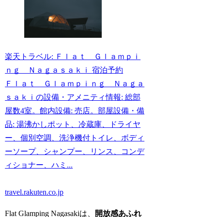
楽天トラベル: Ｆｌａｔ Ｇｌａｍｐｉ
ｎｇ Ｎａｇａｓａｋｉ 宿泊予約
Ｆｌａｔ Ｇｌａｍｐｉｎｇ Ｎａｇａ
ｓａｋｉの設備・アメニティ情報: 総部
屋数4室。館内設備: 売店。部屋設備・備
品: 湯沸かしポット、冷蔵庫、ドライヤ
ー、個別空調、洗浄機付トイレ、ボディ
ーソープ、シャンプー、リンス、コンデ
ィショナー、ハミ...
travel.rakuten.co.jp
Flat Glamping Nagasakiは、
開放感あふれ