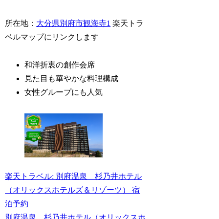
所在地：
大分県別府市観海寺1
楽天トラ
ベルマップにリンクします
和洋折衷の創作会席
見た目も華やかな料理構成
女性グループにも人気
楽天トラベル: 別府温泉 杉乃井ホテル
（オリックスホテルズ＆リゾーツ） 宿
泊予約
別府温泉 杉乃井ホテル（オリックスホ