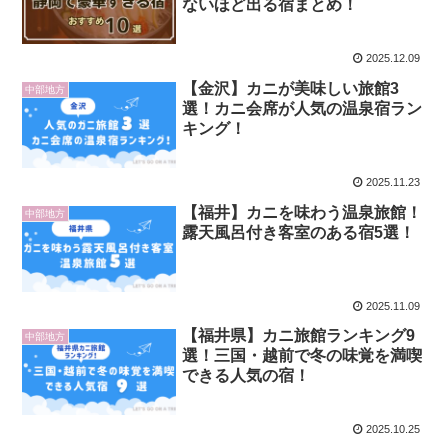
ないほど出る宿まとめ！
2025.12.09
【金沢】カニが美味しい旅館3
中部地方
選！カニ会席が人気の温泉宿ラン
キング！
2025.11.23
【福井】カニを味わう温泉旅館！
中部地方
露天風呂付き客室のある宿5選！
2025.11.09
【福井県】カニ旅館ランキング9
中部地方
選！三国・越前で冬の味覚を満喫
できる人気の宿！
2025.10.25