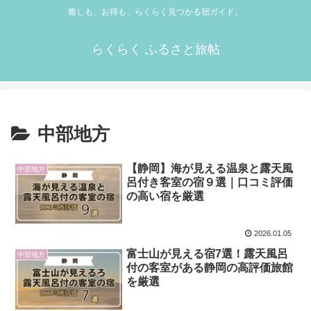
癒しも、お得も、らくらく見つかる宿ガイド。
らくらく ふるさと旅帖
中部地方
【静岡】海が見える温泉と露天風
中部地方
呂付き客室の宿９選｜口コミ評価
の高い宿を厳選
2026.01.05
富士山が見える宿7選！露天風呂
中部地方
付の客室がある静岡の高評価旅館
を厳選