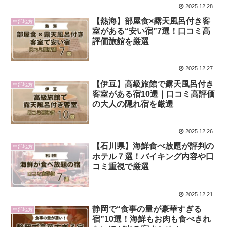
2025.12.28
【熱海】部屋食×露天風呂付き客
中部地方
室がある“安い宿”7選！口コミ高
評価旅館を厳選
2025.12.27
【伊豆】高級旅館で露天風呂付き
中部地方
客室がある宿10選｜口コミ高評価
の大人の隠れ宿を厳選
2025.12.26
【石川県】海鮮食べ放題が評判の
中部地方
ホテル７選！バイキング内容や口
コミ重視で厳選
2025.12.21
静岡で“食事の量が豪華すぎる
中部地方
宿”10選！海鮮もお肉も食べきれ