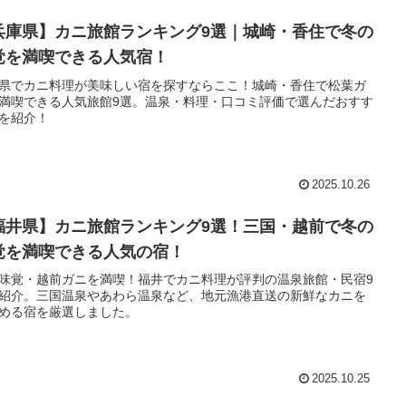
兵庫県】カニ旅館ランキング9選｜城崎・香住で冬の
覚を満喫できる人気宿！
県でカニ料理が美味しい宿を探すならここ！城崎・香住で松葉ガ
満喫できる人気旅館9選。温泉・料理・口コミ評価で選んだおすす
を紹介！
2025.10.26
福井県】カニ旅館ランキング9選！三国・越前で冬の
覚を満喫できる人気の宿！
味覚・越前ガニを満喫！福井でカニ料理が評判の温泉旅館・民宿9
紹介。三国温泉やあわら温泉など、地元漁港直送の新鮮なカニを
める宿を厳選しました。
2025.10.25