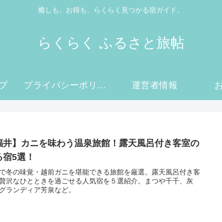
癒しも、お得も、らくらく見つかる宿ガイド。
らくらく ふるさと旅帖
プ
プライバシーポリシー
運営者情報
福井】カニを味わう温泉旅館！露天風呂付き客室の
る宿5選！
で冬の味覚・越前ガニを堪能できる旅館を厳選。露天風呂付き客
贅沢なひとときを過ごせる人気宿を５選紹介。まつや千千、灰
グランディア芳泉など。