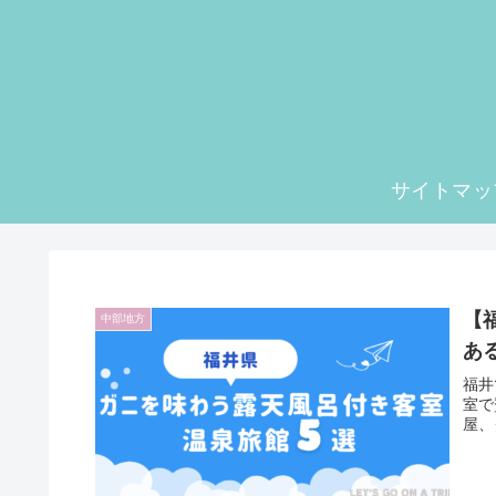
サイトマッ
【
中部地方
あ
福井
室で
屋、