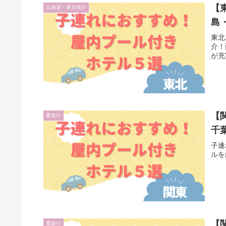
【
北海道・東北地方
島
東北
介！
が充
【
夏旅行
千
子連
ルを
【
夏旅行