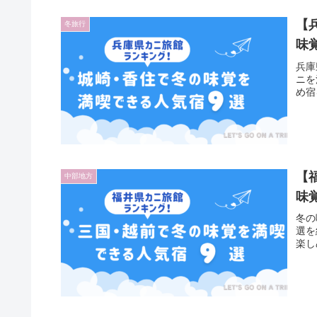
【
冬旅行
味
兵庫
ニを
め宿
【
中部地方
味
冬の
選を
楽し