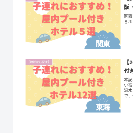
阪
関西
きホ
【
【地域から探す】
付
本記
い宿
温水
で、