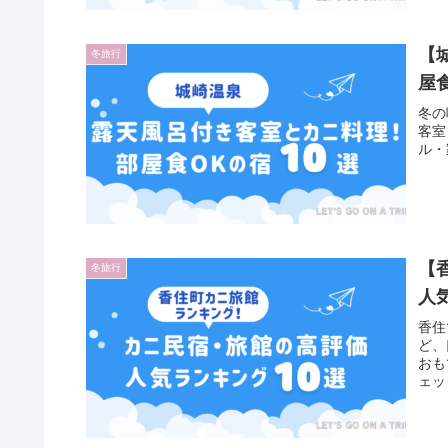
【
冬旅行
屋
冬の
客室
ル・
【
冬旅行
人
香住
ど、
おも
ェッ