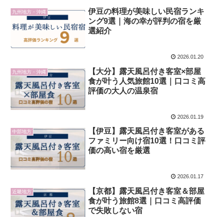
伊豆の料理が美味しい民宿ランキ
九州地方・沖縄
ング9選｜海の幸が評判の宿を厳
選紹介
2026.01.20
【大分】露天風呂付き客室×部屋
九州地方・沖縄
食が叶う人気旅館10選｜口コミ高
評価の大人の温泉宿
2026.01.19
【伊豆】露天風呂付き客室がある
中部地方
ファミリー向け宿10選！口コミ評
価の高い宿を厳選
2026.01.17
【京都】露天風呂付き客室＆部屋
近畿地方
食が叶う旅館8選｜口コミ高評価
で失敗しない宿