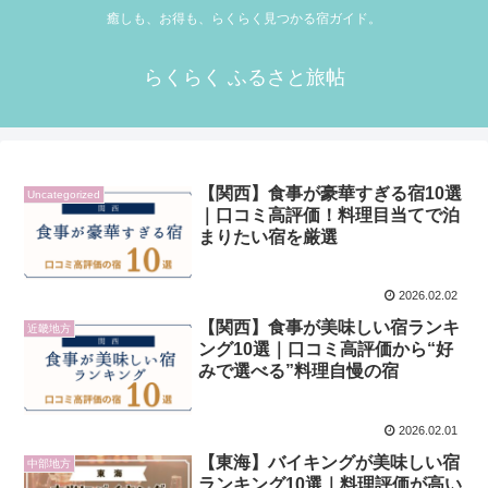
癒しも、お得も、らくらく見つかる宿ガイド。
らくらく ふるさと旅帖
【関西】食事が豪華すぎる宿10選
Uncategorized
｜口コミ高評価！料理目当てで泊
まりたい宿を厳選
2026.02.02
【関西】食事が美味しい宿ランキ
近畿地方
ング10選｜口コミ高評価から“好
みで選べる”料理自慢の宿
2026.02.01
【東海】バイキングが美味しい宿
中部地方
ランキング10選｜料理評価が高い