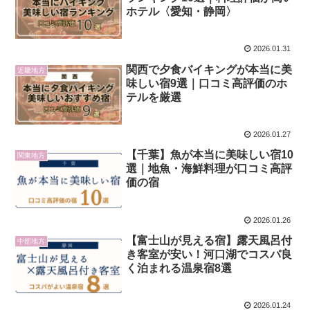
ホテル〈愛知・静岡〉
2026.01.31
関西で夕食バイキングが本当に美
近畿地方
味しい宿9選｜口コミ高評価のホ
テルを厳選
2026.01.27
【千葉】魚が本当に美味しい宿10
関東地方
選｜地魚・海鮮料理が口コミ高評
価の宿
2026.01.26
【富士山が見える宿】露天風呂付
中部地方
き客室が安い！河口湖でコスパ良
く泊まれる温泉宿8選
2026.01.24